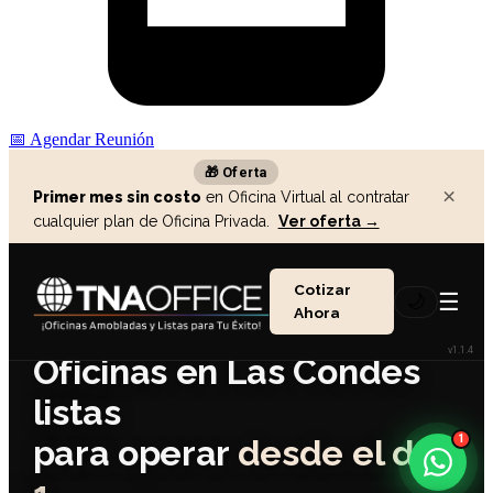
📅
Agendar Reunión