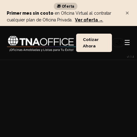
🎁 Oferta
×
Primer mes sin costo
en Oficina Virtual al contratar
cualquier plan de Oficina Privada.
Ver oferta →
Cotizar
☰
🌙
Ahora
v1.1.4