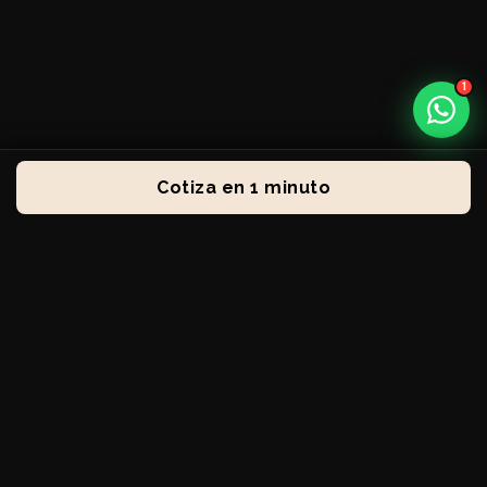
1
Cotiza en 1 minuto
¿QUÉ PASA CUANDO TU OFICINA NO FUNCIONA?
No es solo una oficina.
Es tu operación funcionando.
Problemas de internet, falta de soporte, pérdida de