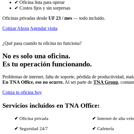
✔ Oficina lista para operar
✔ Costos fijos y sin sorpresas
Oficinas privadas desde
UF 23 / mes
— todo incluido.
Cotizar Ahora
Agendar visita
⚡ Respuesta rápida
•
✅ Sin compromiso
¿Qué pasa cuando tu oficina no funciona?
No es solo una oficina.
Es tu operación funcionando.
Problemas de internet, falta de soporte, pérdida de productividad, mala
En TNA Office, eso no ocurre.
Al ser parte de
TNA Group
, contam
Cotiza tu oficina hoy
Servicios incluidos en TNA Office:
✔
Oficina privada
✔
Internet de alta vel
✔
Seguridad 24/7
✔
Cafetería