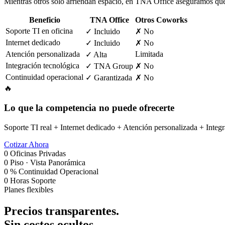
Mientras otros solo arriendan espacio, en TNA Office aseguramos que
Beneficio
TNA Office
Otros Coworks
Soporte TI en oficina
✓ Incluido
✗ No
Internet dedicado
✓ Incluido
✗ No
Atención personalizada
Limitada
✓ Alta
Integración tecnológica
✓ TNA Group
✗ No
Continuidad operacional
✓ Garantizada
✗ No
🔥
Lo que la competencia no puede ofrecerte
Soporte TI real + Internet dedicado + Atención personalizada + Inte
Cotizar Ahora
0
Oficinas Privadas
0
Piso · Vista Panorámica
0
% Continuidad Operacional
0
Horas Soporte
Planes flexibles
Precios transparentes.
Sin costos ocultos.