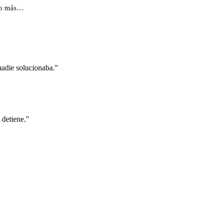
o más…
nadie solucionaba."
 detiene."