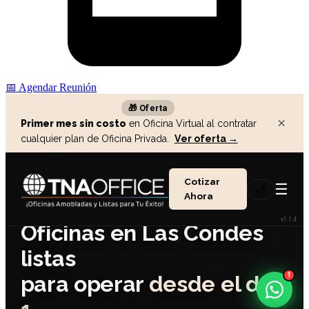
📅
Agendar Reunión